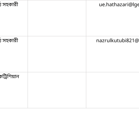
য্য সহকারী
ue.hathazari@lg
য্য সহকারী
nazrulkutubi821
ট্রিশিয়ান