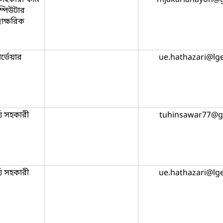
্পিউটার
্রাক্ষরিক
র্ভেয়ার
ue.hathazari@lg
য্য সহকারী
tuhinsawar77@g
য্য সহকারী
ue.hathazari@lg