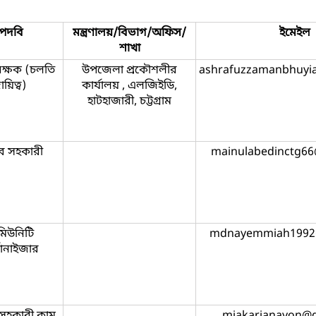
পদবি
মন্ত্রণালয়/বিভাগ/অফিস/
ইমেইল
শাখা
রক্ষক (চলতি
উপজেলা প্রকৌশলীর
ashrafuzzamanbhuyi
ায়িত্ব)
কার্যালয় , এলজিইডি,
হাটহাজারী, চট্টগ্রাম
ব সহকারী
mainulabedinctg6
িউনিটি
mdnayemmiah1992
গানাইজার
সহকারী কাম
mjakarianayon@