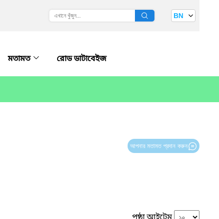
BN
মতামত
রোড ডাটাবেইজ
আপনার মতামত প্রদান করুন
পৃষ্ঠা আইটেম