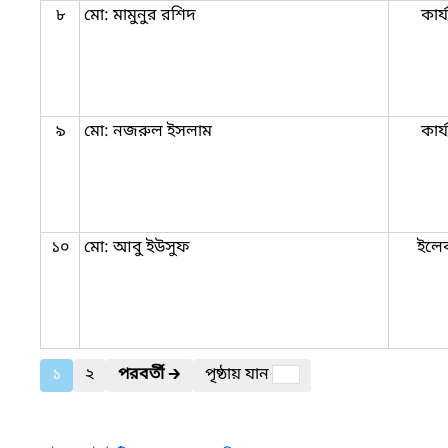
৮
মো: মামুনুর রশিদ
কার্
৯
মো: নজরুল ইসলাম
কার্
১০
মো: আবু ইউসুফ
ইলেক
১
২
পরবর্তী
🡲
পৃষ্ঠায় যান