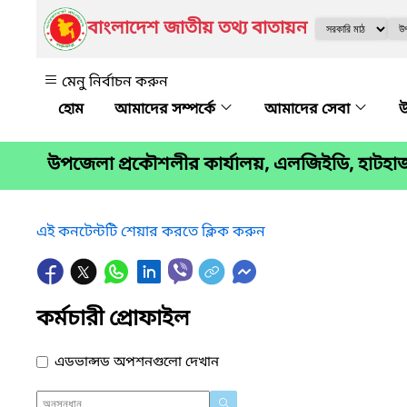
বাংলাদেশ জাতীয় তথ্য বাতায়ন
মেনু নির্বাচন করুন
আমাদের সম্পর্কে
আমাদের সেবা
উ
উপজেলা প্রকৌশলীর কার্যালয়, এলজিইডি, হাটহাজা
এই কনটেন্টটি শেয়ার করতে ক্লিক করুন
কর্মচারী প্রোফাইল
এডভান্সড অপশনগুলো দেখান