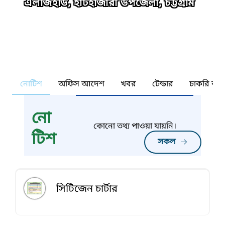
এলজিইডি, হাটহাজারী উপজেলা, চট্টগ্রাম
নোটিশ
অফিস আদেশ
খবর
টেন্ডার
চাকরি কর্ন
নো
কোনো তথ্য পাওয়া যায়নি।
টিশ
সকল
সিটিজেন চার্টার