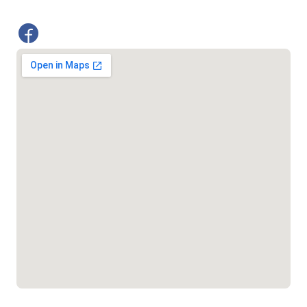
১০৯৮
শিশু সহায়তা লাইন
১৬১০৯
বাংলাদেশ কর্মচারী কল্যাণ বোর্ড হটলাইন
০১৯০৮৮৮৮৮৮৮
মাদকদ্রব্য নিয়ন্ত্রণ হটলাইন
১৬১১৩
জরুরী অভ্যন্তরীণ নৌ-পরিবহন হটলাইন
১৬৪৪৫