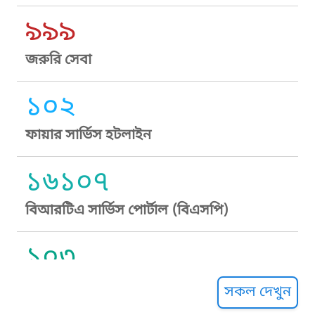
৯৯৯
জরুরি সেবা
১০২
ফায়ার সার্ভিস হটলাইন
১৬১০৭
বিআরটিএ সার্ভিস পোর্টাল (বিএসপি)
১০৩
সুপ্রীম কোর্ট হেল্পলাইন
সকল দেখুন