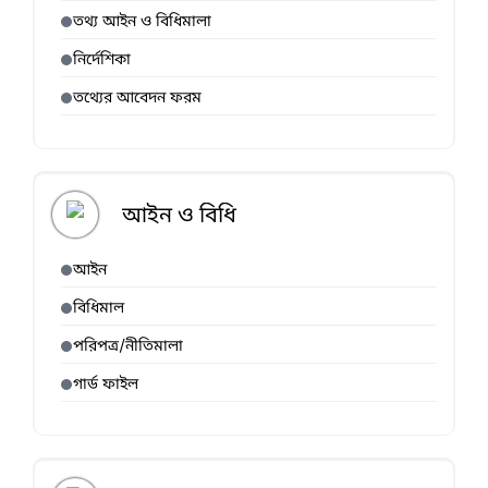
তথ্য আইন ও বিধিমালা
নির্দেশিকা
তথ্যের আবেদন ফরম
আইন ও বিধি
আইন
বিধিমাল
পরিপত্র/নীতিমালা
গার্ড ফাইল