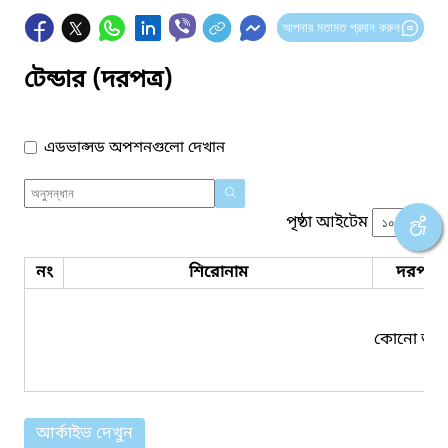
আপনার মতামত প্রদান করুন
টেন্ডার (দরপত্র)
এডভান্সড অপশনগুলো দেখান
পৃষ্ঠা আইটেম
নং
শিরোনাম
দরপত্র 
কোনো তথ্য
আর্কাইভ দেখুন