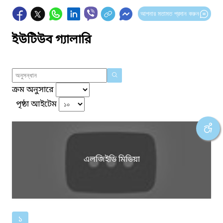
আপনার মতামত প্রদান করুন
ইউটিউব গ্যালারি
ক্রম অনুসারে
পৃষ্ঠা আইটেম
এলজিইডি মিডিয়া
১